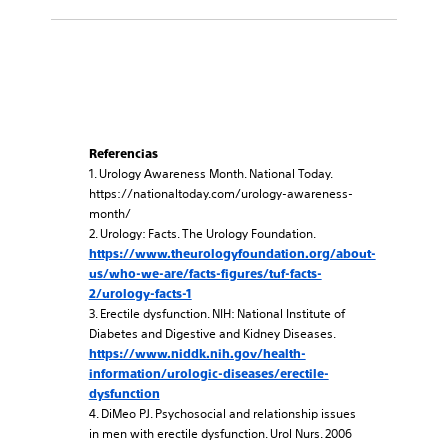
Referencias
1. Urology Awareness Month. National Today.
https://nationaltoday.com/urology-awareness-
month/
2. Urology: Facts. The Urology Foundation.
https://www.theurologyfoundation.org/about-
us/who-we-are/facts-figures/tuf-facts-
2/urology-facts-1
3. Erectile dysfunction. NIH: National Institute of
Diabetes and Digestive and Kidney Diseases.
https://www.niddk.nih.gov/health-
information/urologic-diseases/erectile-
dysfunction
4. DiMeo PJ. Psychosocial and relationship issues
in men with erectile dysfunction. Urol Nurs. 2006