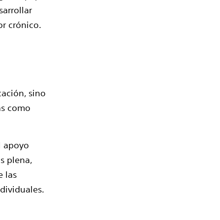
arrollar
or crónico.
cación, sino
cas como
el apoyo
s plena,
e las
dividuales.