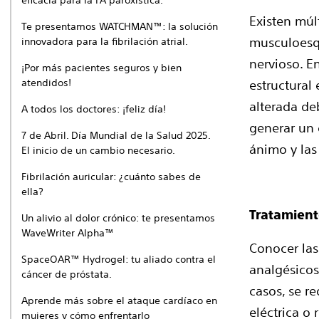
eficacia para la FA paroxística.
Existen múl
Te presentamos WATCHMAN™: la solución
musculoesqu
innovadora para la fibrilación atrial.
nervioso. E
¡Por más pacientes seguros y bien
atendidos!
estructural 
alterada de
A todos los doctores: ¡feliz día!
generar un 
7 de Abril. Día Mundial de la Salud 2025.
ánimo y las
El inicio de un cambio necesario.
Fibrilación auricular: ¿cuánto sabes de
ella?
Tratamient
Un alivio al dolor crónico: te presentamos
WaveWriter Alpha™
Conocer las
SpaceOAR™ Hydrogel: tu aliado contra el
analgésicos
cáncer de próstata.
casos, se r
Aprende más sobre el ataque cardíaco en
eléctrica o
mujeres y cómo enfrentarlo