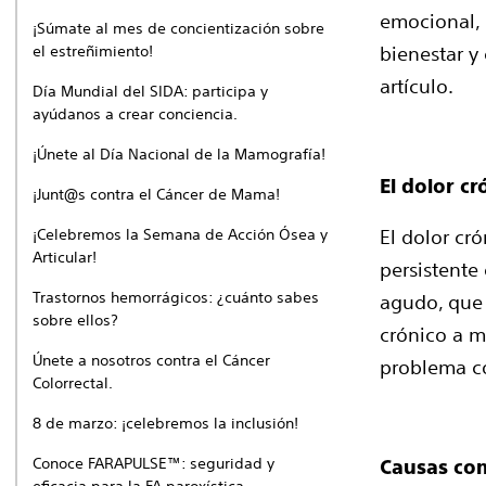
emocional, 
¡Súmate al mes de concientización sobre
el estreñimiento!
bienestar y
artículo.
Día Mundial del SIDA: participa y
ayúdanos a crear conciencia.
¡Únete al Día Nacional de la Mamografía!
El dolor c
¡Junt@s contra el Cáncer de Mama!
¡Celebremos la Semana de Acción Ósea y
El dolor cr
Articular!
persistente
Trastornos hemorrágicos: ¿cuánto sabes
agudo, que 
sobre ellos?
crónico a m
Únete a nosotros contra el Cáncer
problema co
Colorrectal.
8 de marzo: ¡celebremos la inclusión!
Conoce FARAPULSE™: seguridad y
Causas com