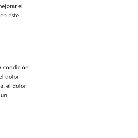
ejorar el
 en este
a condición
el dolor
, el dolor
 un