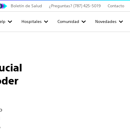
Boletín de Salud
¿Preguntas? (787) 425-5019
Contacto
elp
Hospitales
Comunidad
Novedades
ucial
oder
o
l
o