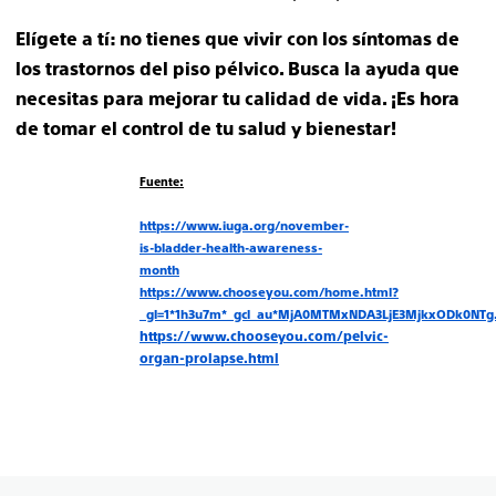
Elígete a tí: no tienes que vivir con los síntomas de
los trastornos del piso pélvico. Busca la ayuda que
necesitas para mejorar tu calidad de vida. ¡Es hora
de tomar el control de tu salud y bienestar!
Fuente:
https://www.iuga.org/november-
is-bladder-health-awareness-
month
https://www.chooseyou.com/home.html?
_gl=1*1h3u7m*_gcl_au*MjA0MTMxNDA3LjE3MjkxODk0N
https://www.chooseyou.com/pelvic-
organ-prolapse.html