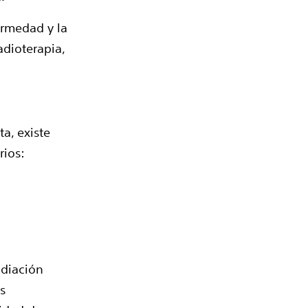
ermedad y la
adioterapia,
a, existe
rios:
adiación
s