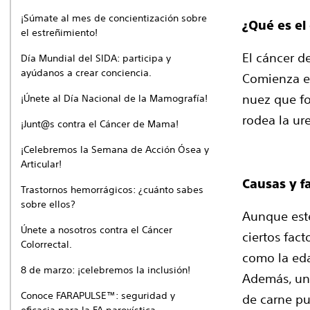
¡Súmate al mes de concientización sobre
¿Qué es el
el estreñimiento!
El cáncer d
Día Mundial del SIDA: participa y
ayúdanos a crear conciencia.
Comienza en
nuez que fo
¡Únete al Día Nacional de la Mamografía!
rodea la ur
¡Junt@s contra el Cáncer de Mama!
¡Celebremos la Semana de Acción Ósea y
Articular!
Causas y f
Trastornos hemorrágicos: ¿cuánto sabes
sobre ellos?
Aunque este
Únete a nosotros contra el Cáncer
ciertos fac
Colorrectal.
como la eda
8 de marzo: ¡celebremos la inclusión!
Además, una
Conoce FARAPULSE™: seguridad y
de carne pu