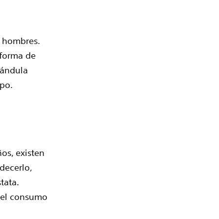
s hombres.
 forma de
lándula
rpo.
os, existen
decerlo,
tata.
y el consumo