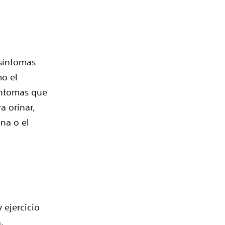
 síntomas
o el
íntomas que
a orinar,
ina o el
 ejercicio
a.