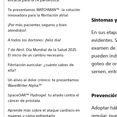
eficacia para la FA paroxística.
Te presentamos WATCHMAN™: la solución
innovadora para la fibrilación atrial.
Síntomas y
¡Por más pacientes seguros y bien
atendidos!
En sus etap
evidentes. 
A todos los doctores: ¡feliz día!
examen de s
7 de Abril. Día Mundial de la Salud 2025.
El inicio de un cambio necesario.
pueden indi
goteo de ori
Fibrilación auricular: ¿cuánto sabes de
ella?
semen, entr
Un alivio al dolor crónico: te presentamos
WaveWriter Alpha™
SpaceOAR™ Hydrogel: tu aliado contra el
Prevención
cáncer de próstata.
Adoptar háb
Aprende más sobre el ataque cardíaco en
regular, pu
mujeres y cómo enfrentarlo