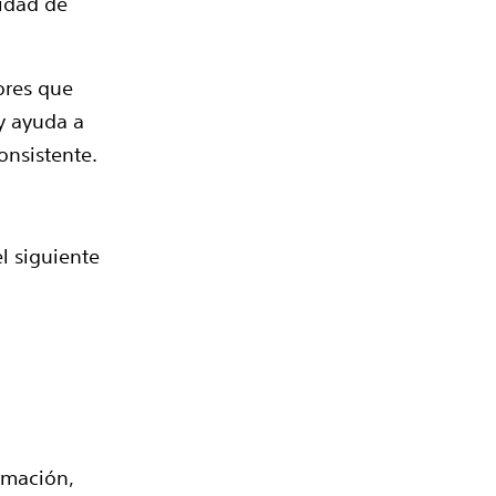
lidad de
ores que
y ayuda a
onsistente.
el siguiente
rmación,