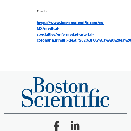
Fuente:
https://www.bostonscientific.com/es-
MX/medical-
specialties/enfermedad-arterial-
coronaria.html#:~:text=%C2%BFQu%C3%A9%20es%